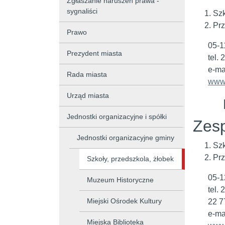
Zgłaszanie naruszeń prawa -
sygnaliści
Szk
Prz
Prawo
05-1
Prezydent miasta
tel.
e-ma
Rada miasta
www.
Urząd miasta
Jednostki organizacyjne i spółki
Zesp
Jednostki organizacyjne gminy
Szk
Prz
Szkoły, przedszkola, żłobek
05-1
Muzeum Historyczne
tel.
Miejski Ośrodek Kultury
22 7
e-ma
Miejska Biblioteka