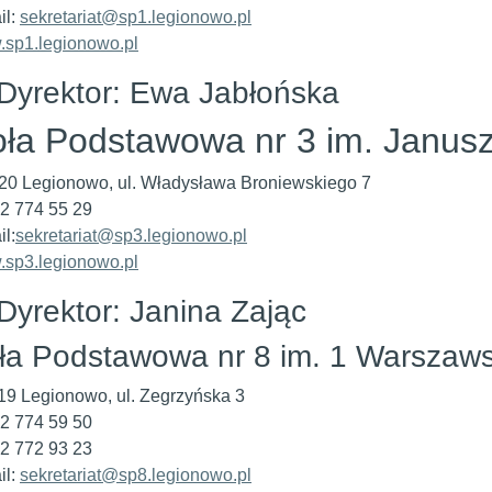
il:
sekretariat@sp1.legionowo.pl
sp1.legionowo.pl
Dyrektor: Ewa Jabłońska
ła Podstawowa nr 3 im. Janus
20 Legionowo, ul. Władysława Broniewskiego 7
 22 774 55 29
il:
sekretariat@sp3.legionowo.pl
sp3.legionowo.pl
Dyrektor: Janina Zając
ła Podstawowa nr 8 im. 1 Warszawsk
19 Legionowo, ul. Zegrzyńska 3
 22 774 59 50
22 772 93 23
il:
sekretariat@sp8.legionowo.pl