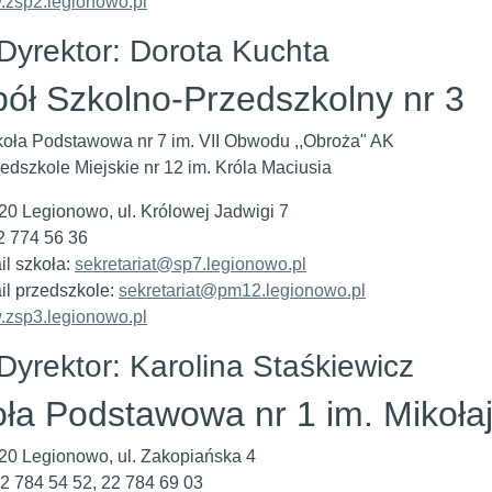
zsp2.legionowo.pl
Dyrektor: Dorota Kuchta
ół Szkolno-Przedszkolny nr 3
oła Podstawowa nr 7 im. VII Obwodu ,,Obroża" AK
edszkole Miejskie nr 12 im. Króla Maciusia
20 Legionowo, ul. Królowej Jadwigi 7
22 774 56 36
il szkoła:
sekretariat@sp7.legionowo.pl
il przedszkole:
sekretariat@pm12.legionowo.pl
zsp3.legionowo.pl
Dyrektor: Karolina Staśkiewicz
ła Podstawowa nr 1 im. Mikoła
20 Legionowo, ul. Zakopiańska 4
 22 784 54 52, 22 784 69 03