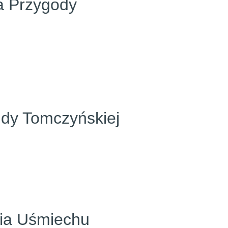
a Przygody
ndy Tomczyńskiej
mia Uśmiechu