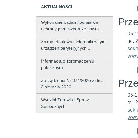
AKTUALNOŚCI
Prze
Wykonanie badań i pomiarów
ochrony przeciwporażeniowej...
05-1
tel.
Zakup, dostawa elektroniki w tym
urządzeń peryferyjnych...
sekr
www.
Informacja o zgromadzeniu
publicznym
Prze
Zarządzenie Nr 324/2026 z dnia
3 sierpnia 2026
05-1
Wydział Zdrowia i Spraw
tel.
Społecznych
sekr
www.