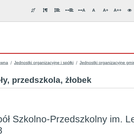
A
A
A+
A++
ówna
Jednostki organizacyjne i spółki
Jednostki organizacyjne gmi
/
/
ły, przedszkola, żłobek
ół Szkolno-Przedszkolny im. L
8