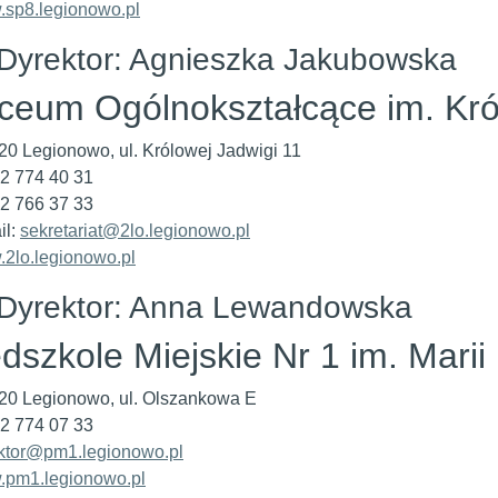
sp8.legionowo.pl
Dyrektor: Agnieszka Jakubowska
iceum Ogólnokształcące im. Kró
20 Legionowo, ul. Królowej Jadwigi 11
 22 774 40 31
22 766 37 33
il:
sekretariat@2lo.legionowo.pl
2lo.legionowo.pl
Dyrektor: Anna Lewandowska
dszkole Miejskie Nr 1 im. Marii
20 Legionowo, ul. Olszankowa E
 22 774 07 33
ktor@pm1.legionowo.pl
pm1.legionowo.pl