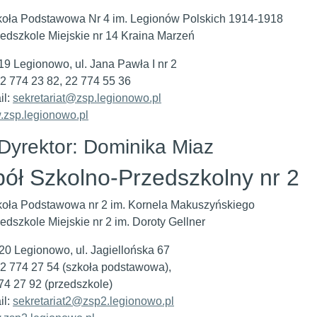
oła Podstawowa Nr 4 im. Legionów Polskich 1914-1918
edszkole Miejskie nr 14 Kraina Marzeń
19 Legionowo, ul. Jana Pawła I nr 2
 22 774 23 82, 22 774 55 36
il:
sekretariat@zsp.legionowo.pl
zsp.legionowo.pl
Dyrektor: Dominika Miaz
ół Szkolno-Przedszkolny nr 2
oła Podstawowa nr 2 im. Kornela Makuszyńskiego
edszkole Miejskie nr 2 im. Doroty Gellner
20 Legionowo, ul. Jagiellońska 67
 22 774 27 54 (szkoła podstawowa),
74 27 92 (przedszkole)
il:
sekretariat2@zsp2.legionowo.pl