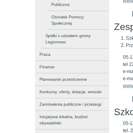
www.
Publiczna
Ośrodek Pomocy
Społecznej
Zesp
Spółki z udziałem gminy
Szk
Legionowo
Prz
Praca
05-1
tel 
Finanse
e-ma
e-ma
Planowanie przestrzenne
www.
Konkursy, oferty, dotacje, wnioski
Zamówienia publiczne i przetargi
Szko
Inicjatywa lokalna, budżet
obywatelski
05-1
tel.