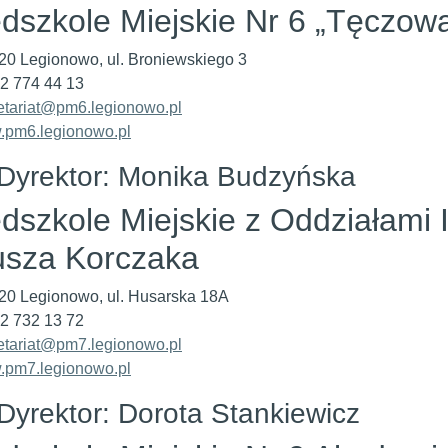
dszkole Miejskie Nr 6 „Tęczow
20 Legionowo, ul. Broniewskiego 3
 22 774 44 13
etariat@pm6.legionowo.pl
pm6.legionowo.pl
Dyrektor: Monika Budzyńska
dszkole Miejskie z Oddziałami 
usza Korczaka
20 Legionowo, ul. Husarska 18A
 22 732 13 72
etariat@pm7.legionowo.pl
pm7.legionowo.pl
Dyrektor: Dorota Stankiewicz