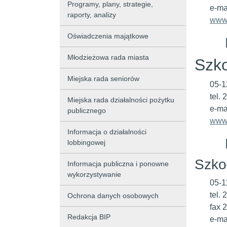
Programy, plany, strategie,
e-ma
raporty, analizy
www.
Oświadczenia majątkowe
Młodzieżowa rada miasta
Szko
Miejska rada seniorów
05-1
tel.
Miejska rada działalności pożytku
e-ma
publicznego
www.
Informacja o działalności
lobbingowej
Szko
Informacja publiczna i ponowne
wykorzystywanie
05-1
tel.
Ochrona danych osobowych
fax 
Redakcja BIP
e-ma