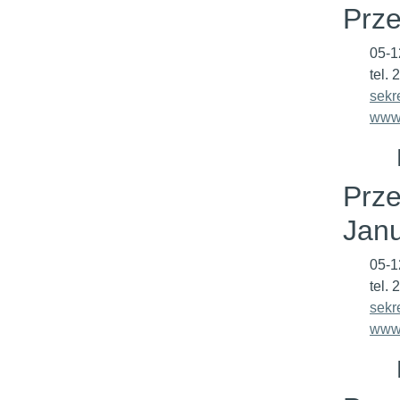
Prze
05-1
tel.
sekr
www.
Prze
Jan
05-1
tel.
sekr
www.