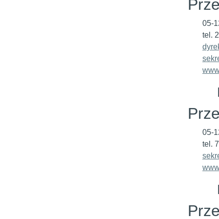
Prze
05-1
tel.
dyre
sekr
www.
Prze
05-1
tel.
sekr
www.
Prze