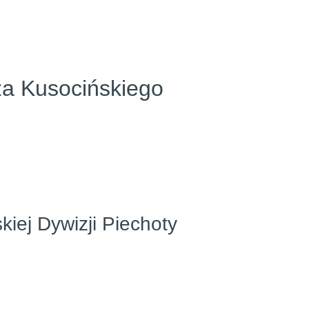
za Kusocińskiego
iej Dywizji Piechoty