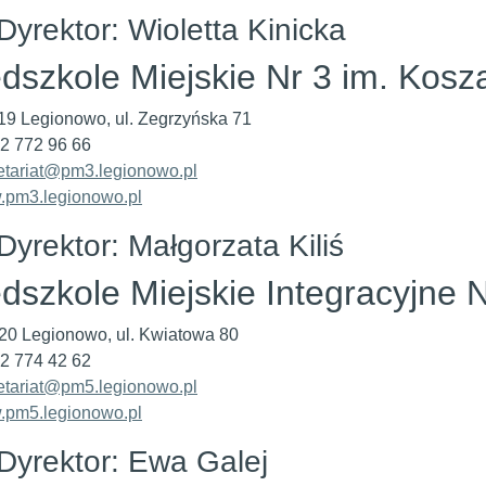
Dyrektor: Wioletta Kinicka
dszkole Miejskie Nr 3 im. Kosz
19 Legionowo, ul. Zegrzyńska 71
 22 772 96 66
etariat@pm3.legionowo.pl
pm3.legionowo.pl
Dyrektor: Małgorzata Kiliś
dszkole Miejskie Integracyjne N
20 Legionowo, ul. Kwiatowa 80
 22 774 42 62
etariat@pm5.legionowo.pl
pm5.legionowo.pl
Dyrektor: Ewa Galej